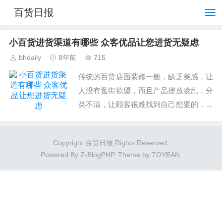
百货日报
小百货进货渠道有哪些 众客优品让您进货无疑虑
bhdaily
8年前
715
传统的百货店面装修一般，缺乏美感，让
人没有逛街欲望，而且产品摆放凌乱，分
类不清，让顾客很难找到自己想要的，甚
至望而却步，给人们种类繁多而推挤的感
觉，货源渠道狭窄，大多来自三无商，很
Copyright 百货日报 Rights Reserved.
难有售后质量保证。...
Powered By
Z-BlogPHP
. Theme by
TOYEAN
.