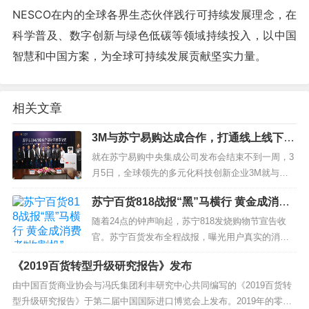
NESCO在内的全球各界生态伙伴践行可持续发展理念，在
科学普及、数字创新与绿色低碳等领域持续投入，以中国
智慧和中国方案，为全球可持续发展贡献坚实力量。
相关文章
3M与苏宁易购达成合作，打通线上线下渠
道
就在苏宁易购中央集成公司发布会结束不到一周，3
月5日，全球领先的多元化科技创新企业3M就与苏
宁易购共同宣布达成合作协议，苏宁除了会开放全
苏宁百货818战报“黑”马横行 黄金成消费
渠道资源，让更多用户能够买到3M公司旗下的高质
者“收割机”
量产品外，还...
随着24点的钟声响起，苏宁818发烧购物节宣告收
官。苏宁百货发布全程战报，曝光用户真实的消费
水平。百货品类全渠道销售同比增长136%，买家同
《2019百货转型升级研究报告》发布
比增长150%，主打的黄金珠宝销售同比增长37
2%，其...
由中国百货商业协会与冯氏集团利丰研究中心共同编写的《2019百货转
型升级研究报告》于第二届中国国际进口博览会上发布。2019年的零售