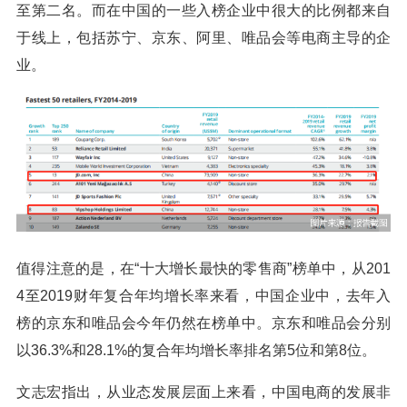
至第二名。而在中国的一些入榜企业中很大的比例都来自
于线上，包括苏宁、京东、阿里、唯品会等电商主导的企
业。
值得注意的是，在“十大增长最快的零售商”榜单中，从201
4至2019财年复合年均增长率来看，中国企业中，去年入
榜的京东和唯品会今年仍然在榜单中。京东和唯品会分别
以36.3%和28.1%的复合年均增长率排名第5位和第8位。
文志宏指出，从业态发展层面上来看，中国电商的发展非