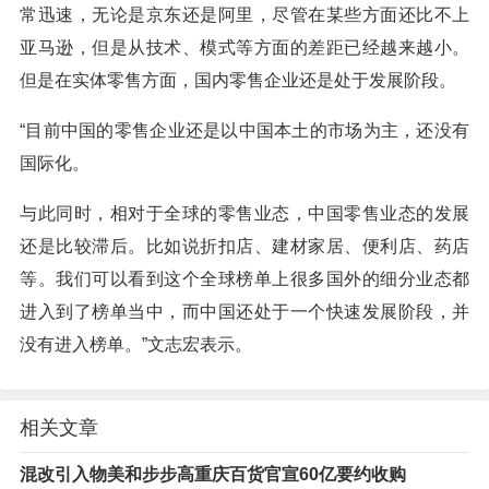
常迅速，无论是京东还是阿里，尽管在某些方面还比不上
亚马逊，但是从技术、模式等方面的差距已经越来越小。
但是在实体零售方面，国内零售企业还是处于发展阶段。
“目前中国的零售企业还是以中国本土的市场为主，还没有
国际化。
与此同时，相对于全球的零售业态，中国零售业态的发展
还是比较滞后。比如说折扣店、建材家居、便利店、药店
等。我们可以看到这个全球榜单上很多国外的细分业态都
进入到了榜单当中，而中国还处于一个快速发展阶段，并
没有进入榜单。”文志宏表示。
相关文章
混改引入物美和步步高重庆百货官宣60亿要约收购